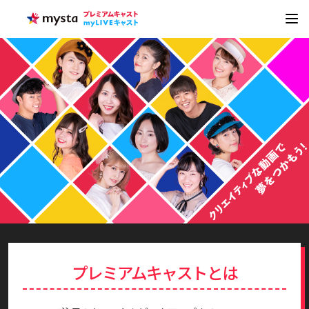
コ
ン
テ
ン
ツ
へ
ス
キ
ッ
プ
プレミアムキャストとは